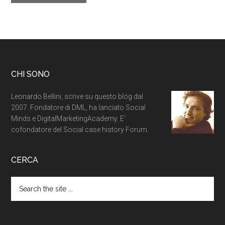
CHI SONO
Leonardo Bellini, scrive su questo blog dal
2007. Fondatore di DML, ha lanciato Social
Minds e DigitalMarketingAcademy. E'
cofondatore del Social case history Forum.
CERCA