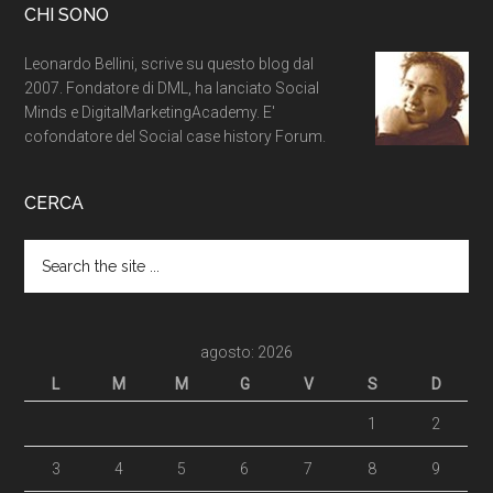
CHI SONO
Leonardo Bellini, scrive su questo blog dal
2007. Fondatore di DML, ha lanciato Social
Minds e DigitalMarketingAcademy. E'
cofondatore del Social case history Forum.
CERCA
agosto: 2026
L
M
M
G
V
S
D
1
2
3
4
5
6
7
8
9