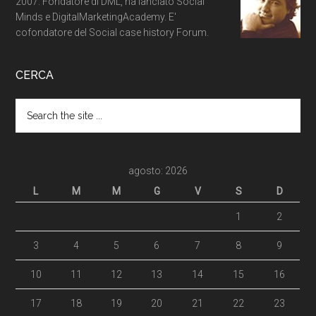
2007. Fondatore di DML, ha lanciato Social
Minds e DigitalMarketingAcademy. E'
cofondatore del Social case history Forum.
CERCA
agosto: 2026
L
M
M
G
V
S
D
1
2
3
4
5
6
7
8
9
10
11
12
13
14
15
16
17
18
19
20
21
22
23