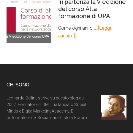
In partenza la V edizione
del corso Alta
formazione di UPA
Come ogni anno …
[Leggi
ancora..]
CHI SONO
Leonardo Bellini, scrive su questo blog dal
2007. Fondatore di DML, ha lanciato Social
Minds e DigitalMarketingAcademy. E'
cofondatore del Social case history Forum.