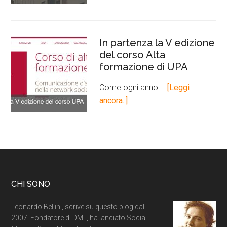
In partenza la V edizione
del corso Alta
formazione di UPA
Come ogni anno …
[Leggi
ancora..]
CHI SONO
Leonardo Bellini, scrive su questo blog dal
2007. Fondatore di DML, ha lanciato Social