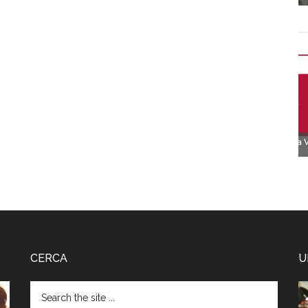
CERCA
U