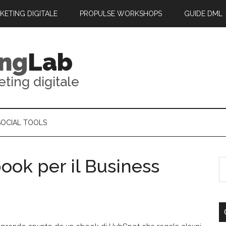
Il sito wwb “digitalmarketinglab.it” vorrebbe
RKETING DIGITALE
PROPULSE WORKSHOPS
GUIDE DML
inviarti notifiche push
Le Notifiche possono essere disattivate in qualsiasi
momento utilizzando la configrazione del browser.
ing
Lab
Non Permetti
Permetti
Powered by
eting digitale
SOCIAL TOOLS
ook per il Business