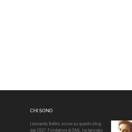
CHI SONO
Leonardo Bellini, scrive su questo blog
dal 2007. Fondatore di DML, ha lanciato