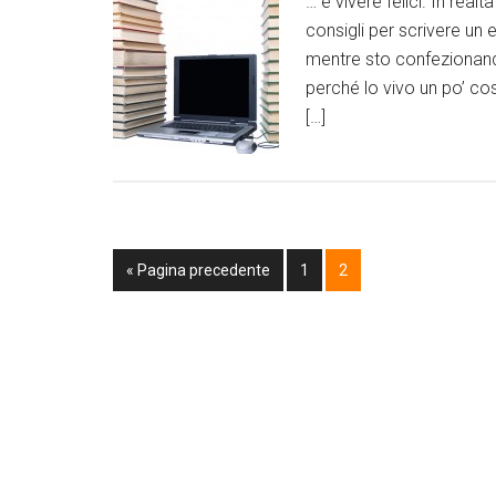
… e vivere felici. In rea
consigli per scrivere un
mentre sto confezionando
perché lo vivo un po’ cos
[…]
« Pagina precedente
1
2