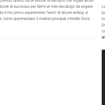
ltà prendo spunto da un ebook di HubSpot che regala alcuni
 ebook di successo per farmi un mini-decalogo da seguire
Le
 il mio primo esperimento “serio” di ebook writing. sì
b
ì, vorrei sperimentare 2 market principali, il Kindle Store
h
D
c
a