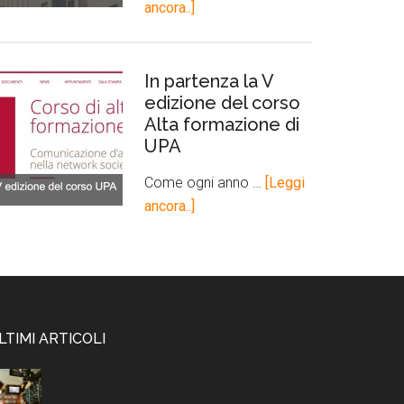
ancora..]
In partenza la V
edizione del corso
Alta formazione di
UPA
Come ogni anno …
[Leggi
ancora..]
LTIMI ARTICOLI