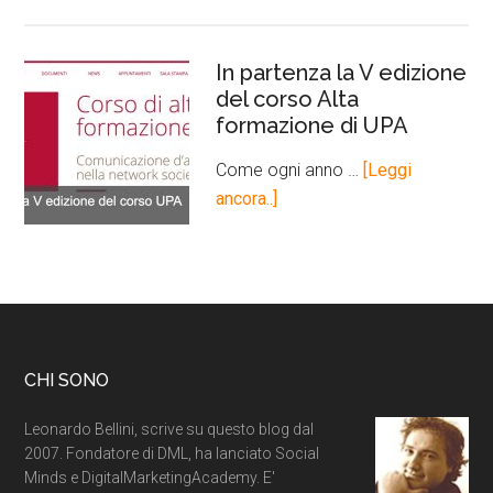
In partenza la V edizione
del corso Alta
formazione di UPA
Come ogni anno …
[Leggi
ancora..]
CHI SONO
Leonardo Bellini, scrive su questo blog dal
2007. Fondatore di DML, ha lanciato Social
Minds e DigitalMarketingAcademy. E'