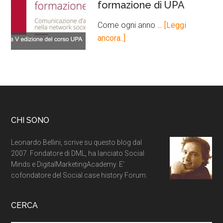
formazione di UPA
Come ogni anno …
[Leggi
ancora..]
CHI SONO
Leonardo Bellini, scrive su questo blog dal
2007. Fondatore di DML, ha lanciato Social
Minds e DigitalMarketingAcademy. E'
cofondatore del Social case history Forum.
CERCA