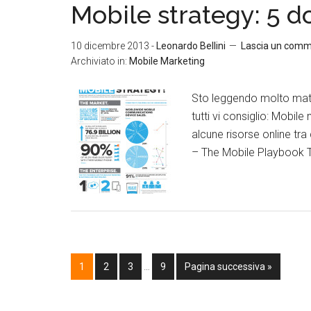
Mobile strategy: 5 
10 dicembre 2013
-
Leonardo Bellini
Lascia un com
Archiviato in:
Mobile Marketing
Sto leggendo molto mater
tutti vi consiglio: Mobi
alcune risorse online tr
– The Mobile Playbook Tra 
1
2
3
…
9
Pagina successiva »