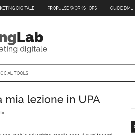
RKETING DIGITALE
PROPULSE WORKSHOPS
GUIDE DML
ing
Lab
eting digitale
SOCIAL TOOLS
a mia lezione in UPA
to