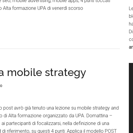
 seo, mobile advertising, mobile apps, 4 punti toccati
so Alta formazione UPA di venerdì scorso
Le
b
h
D
c
a
a mobile strategy
to
 post avrò già tenuto una lezione su mobile strategy and
so di Alta formazione organizzato da UPA. Domattina –
ai partecipanti di focalizzarsi, nella definizione di una
d di riferimento, su questi 4 punti: Applica il modello POST