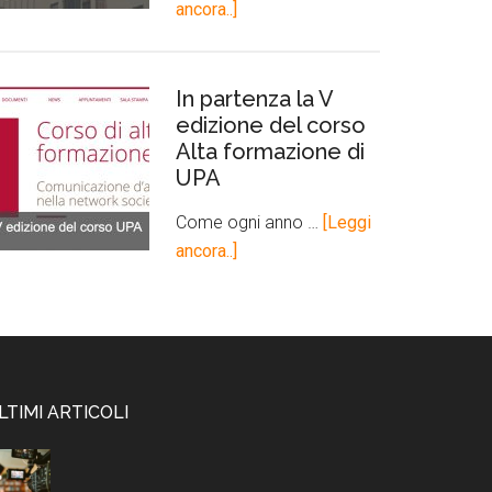
ancora..]
In partenza la V
edizione del corso
Alta formazione di
UPA
Come ogni anno …
[Leggi
ancora..]
LTIMI ARTICOLI