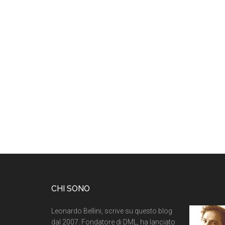
CHI SONO
Leonardo Bellini, scrive su questo blog
dal 2007. Fondatore di DML, ha lanciato