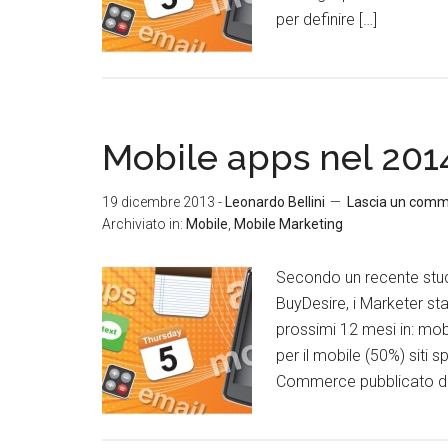
per definire […]
Mobile apps nel 201
19 dicembre 2013
-
Leonardo Bellini
Lascia un com
Archiviato in:
Mobile
,
Mobile Marketing
Secondo un recente stud
BuyDesire, i Marketer sta
prossimi 12 mesi in: mob
per il mobile (50%) siti s
Commerce pubblicato da