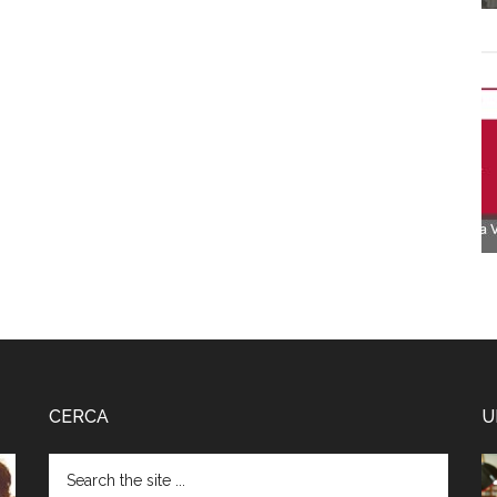
CERCA
U