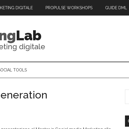
RKETING DIGITALE
PROPULSE WORKSHOPS
GUIDE DML
ing
Lab
eting digitale
SOCIAL TOOLS
generation