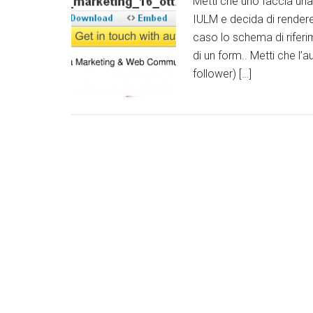
Metti che uno faccia una
IULM e decida di rendere 
caso lo schema di riferi
di un form.. Metti che l’
follower) […]