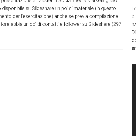
 presentazione al Master in Social media Marketing allo
disponibile su Slideshare un po’ di materiale (in questo
Le
mento per l’esercitazione) anche se previa compilazione
b
autore abbia un po’ di contatti e follower su Slideshare (297
h
D
c
a