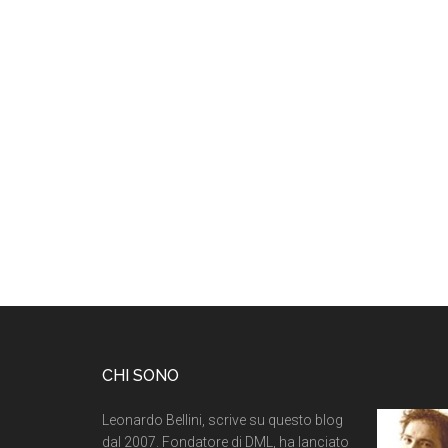
CHI SONO
Leonardo Bellini, scrive su questo blog
dal 2007. Fondatore di DML, ha lanciato