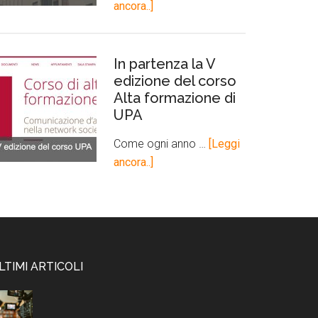
ancora..]
In partenza la V
edizione del corso
Alta formazione di
UPA
Come ogni anno …
[Leggi
ancora..]
LTIMI ARTICOLI