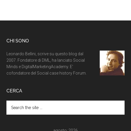
CHI SONO
Leonardo Bellini, scrive su questo blog dal
2007. Fondatore di DML, ha lanciato Social
Minds e DigitalMarketingAcademy. E'
cofondatore del Social case history Forum.
CERCA
agosto: 2026