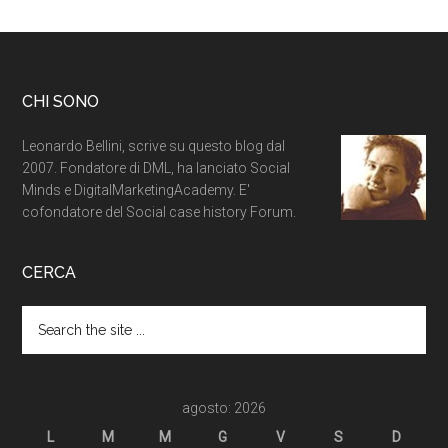
CHI SONO
Leonardo Bellini, scrive su questo blog dal
2007. Fondatore di DML, ha lanciato Social
Minds e DigitalMarketingAcademy. E'
cofondatore del Social case history Forum.
CERCA
agosto: 2026
L
M
M
G
V
S
D