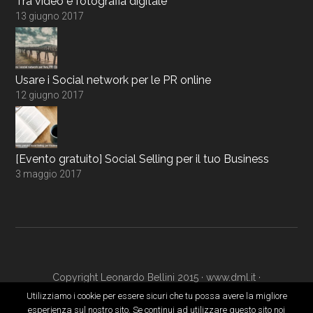
Tra video e fotografia digitale
13 giugno 2017
Usare i Social network per le PR online
12 giugno 2017
[Evento gratuito] Social Selling per il tuo Business
3 maggio 2017
Copyright Leonardo Bellini 2015 ·
www.dml.it
·
www.digitalmarketingacademy.it
·
Login
Utilizziamo i cookie per essere sicuri che tu possa avere la migliore
esperienza sul nostro sito. Se continui ad utilizzare questo sito noi