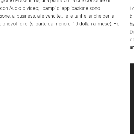
giorno Present.me, una piattaforma che consente di
e con Audio o video; i campi di applicazione sono
Le
ione, al business, alle vendite.. e le tariffe, anche per la
b
ionevoli, direi (si parte da meno di 10 dollari al mese). Ho
h
D
c
a