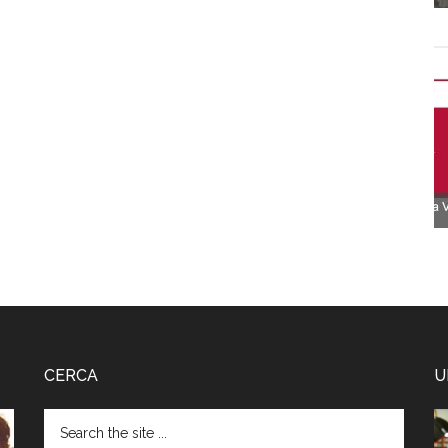
CERCA
U