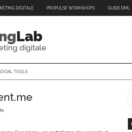
RKETING DIGITALE
PROPULSE WORKSHOPS
GUIDE DML
ing
Lab
eting digitale
SOCIAL TOOLS
sent.me
to