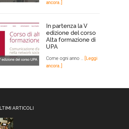
ancora..]
In partenza la V
edizione del corso
Alta formazione di
UPA
Come ogni anno …
[Leggi
ancora..]
LTIMI ARTICOLI