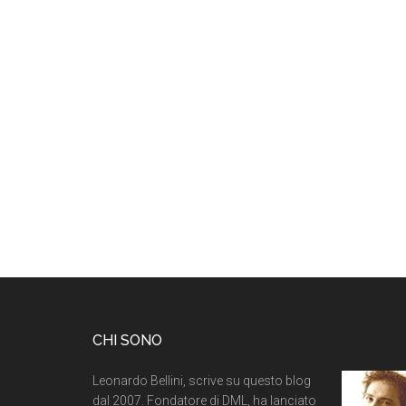
CHI SONO
Leonardo Bellini, scrive su questo blog
dal 2007. Fondatore di DML, ha lanciato