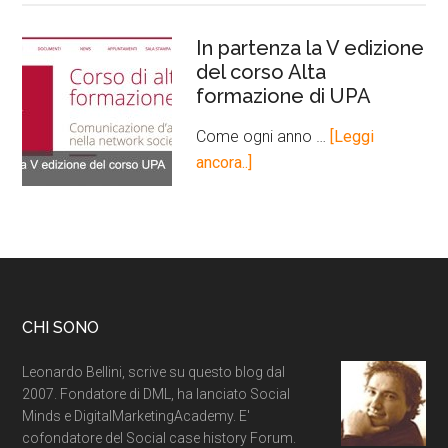
In partenza la V edizione
del corso Alta
formazione di UPA
Come ogni anno …
[Leggi
ancora..]
CHI SONO
Leonardo Bellini, scrive su questo blog dal
2007. Fondatore di DML, ha lanciato Social
Minds e DigitalMarketingAcademy. E'
cofondatore del Social case history Forum.