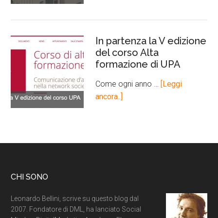
In partenza la V edizione
del corso Alta
formazione di UPA
Come ogni anno …
[Leggi
ancora..]
CHI SONO
Leonardo Bellini, scrive su questo blog dal
2007. Fondatore di DML, ha lanciato Social