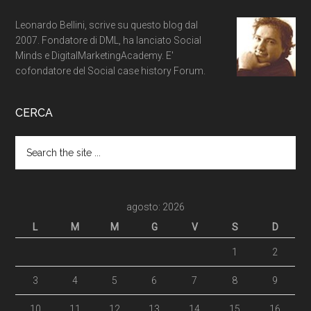
Leonardo Bellini, scrive su questo blog dal
2007. Fondatore di DML, ha lanciato Social
Minds e DigitalMarketingAcademy. E'
cofondatore del Social case history Forum.
CERCA
agosto: 2026
L
M
M
G
V
S
D
1
2
3
4
5
6
7
8
9
10
11
12
13
14
15
16