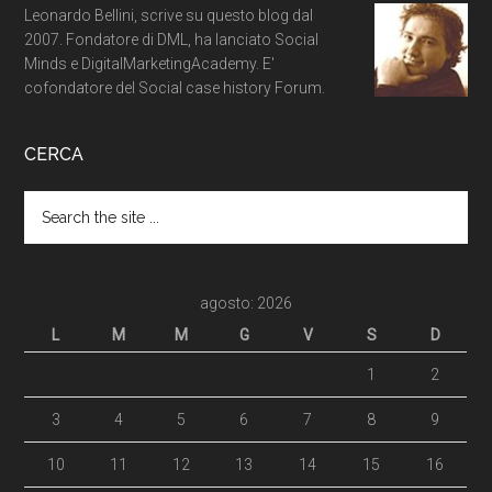
Leonardo Bellini, scrive su questo blog dal
2007. Fondatore di DML, ha lanciato Social
Minds e DigitalMarketingAcademy. E'
cofondatore del Social case history Forum.
CERCA
agosto: 2026
L
M
M
G
V
S
D
1
2
3
4
5
6
7
8
9
10
11
12
13
14
15
16