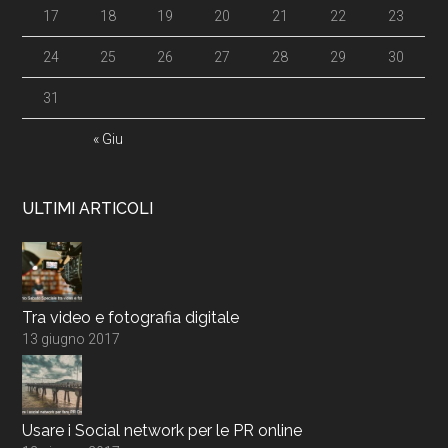
17
18
19
20
21
22
23
24
25
26
27
28
29
30
31
« Giu
ULTIMI ARTICOLI
Tra video e fotografia digitale
13 giugno 2017
Usare i Social network per le PR online