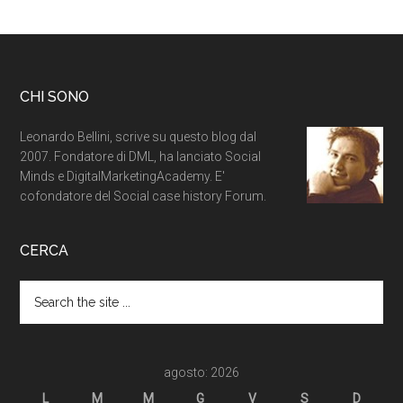
CHI SONO
Leonardo Bellini, scrive su questo blog dal
2007. Fondatore di DML, ha lanciato Social
Minds e DigitalMarketingAcademy. E'
cofondatore del Social case history Forum.
CERCA
agosto: 2026
L
M
M
G
V
S
D