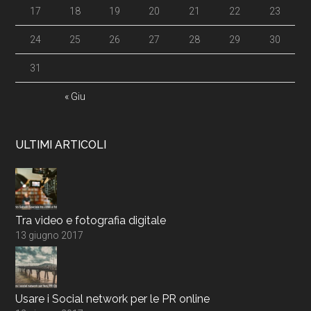
17
18
19
20
21
22
23
24
25
26
27
28
29
30
31
« Giu
ULTIMI ARTICOLI
Tra video e fotografia digitale
13 giugno 2017
Usare i Social network per le PR online