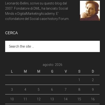
Leonardo Bellini, scrive su questo blog dal
2007. Fondatore di DML, ha lanciato Social
Minds e DigitalMarketingAcademy. E'
cofondatore del Social case history Forum.
CERCA
agosto: 2026
L
M
M
G
V
S
D
1
2
3
4
5
6
7
8
9
10
11
12
13
14
15
16