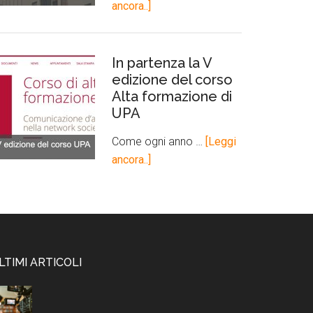
ancora..]
In partenza la V
edizione del corso
Alta formazione di
UPA
Come ogni anno …
[Leggi
ancora..]
LTIMI ARTICOLI