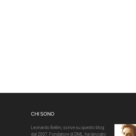
CHI SONO
Leonardo Bellini, scrive su questo blog
dal 2007. Fondatore di DML, ha lanciato