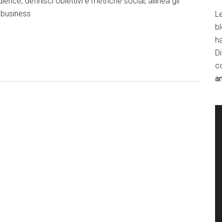
ience, definisci obiettivi e metriche social, allinea gli
i business
Le
b
h
D
c
a