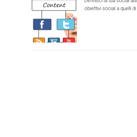
Definisci la tua social aud
obiettivi social a quelli d