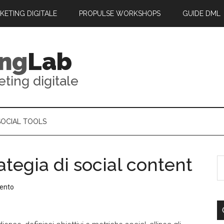
RKETING DIGITALE
PROPULSE WORKSHOPS
GUIDE DML
ing
Lab
eting digitale
SOCIAL TOOLS
rategia di social content
ento