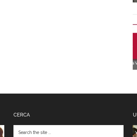
CERCA
U