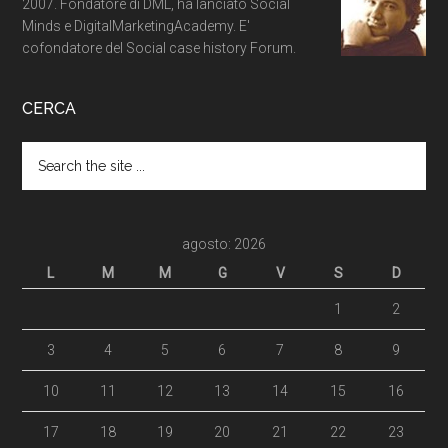
2007. Fondatore di DML, ha lanciato Social
Minds e DigitalMarketingAcademy. E'
cofondatore del Social case history Forum.
CERCA
agosto: 2026
L
M
M
G
V
S
D
1
2
3
4
5
6
7
8
9
10
11
12
13
14
15
16
17
18
19
20
21
22
23