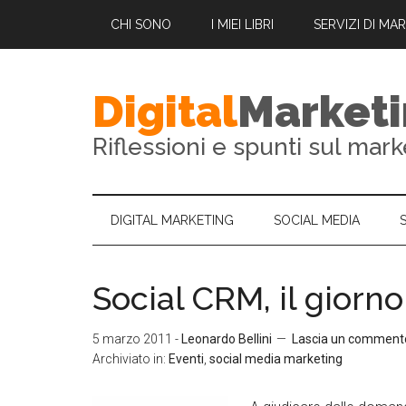
CHI SONO
I MIEI LIBRI
SERVIZI DI MA
Digital
Market
Riflessioni e spunti sul mark
DIGITAL MARKETING
SOCIAL MEDIA
Social CRM, il giorn
5 marzo 2011
-
Leonardo Bellini
Lascia un comment
Archiviato in:
Eventi
,
social media marketing