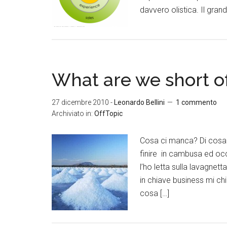
davvero olistica. Il gra
What are we short o
27 dicembre 2010
-
Leonardo Bellini
1 commento
Archiviato in:
OffTopic
Cosa ci manca? Di cosa
finire in cambusa ed occ
l’ho letta sulla lavagnet
in chiave business mi chi
cosa […]