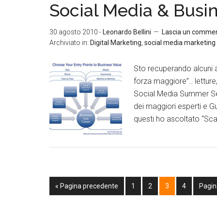
Social Media & Busi
30 agosto 2010
-
Leonardo Bellini
Lascia un comme
Archiviato in:
Digital Marketing
,
social media marketing
Sto recuperando alcuni 
forza maggiore”.. letture
Social Media Summer Ser
dei maggiori esperti e G
questi ho ascoltato “Scal
« Pagina precedente
1
2
3
4
Pagin