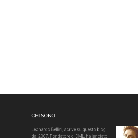
CHI SONO
Leonardo Bellini, scrive su questo blog
dal 2007. Fondatore di DML, ha lanciato