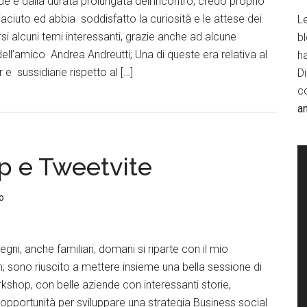
e e dalla durata prolungata dell’incontro, credo proprio
piaciuto ed abbia soddisfatto la curiosità e le attese dei
Le
si alcuni temi interessanti, grazie anche ad alcune
b
l’amico Andrea Andreutti; Una di queste era relativa al
h
e sussidiarie rispetto al […]
D
c
a
p e Tweetvite
o
gni, anche familiari, domani si riparte con il mio
 sono riuscito a mettere insieme una bella sessione di
kshop, con belle aziende con interessanti storie,
opportunità per sviluppare una strategia Business social