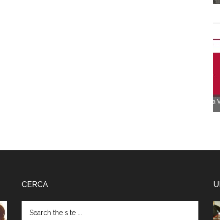
CERCA
U