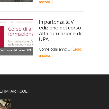
ancora..]
In partenza la V
edizione del corso
Alta formazione di
UPA
Come ogni anno …
[Leggi
ancora..]
LTIMI ARTICOLI