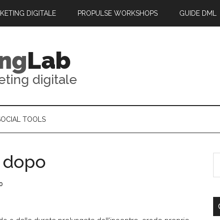
RKETING DIGITALE
PROPULSE WORKSHOPS
GUIDE DML
ing
Lab
eting digitale
SOCIAL TOOLS
o dopo
o