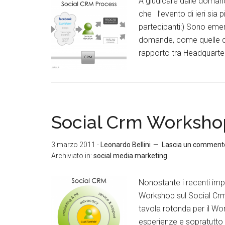
A giudicare dalle domand
che l’evento di ieri sia 
partecipanti:) Sono emer
domande, come quelle del
rapporto tra Headquarter 
Social Crm Worksho
3 marzo 2011
-
Leonardo Bellini
Lascia un comment
Archiviato in:
social media marketing
Nonostante i recenti impe
Workshop sul Social Crm;
tavola rotonda per il Wor
esperienze e sopratutto 