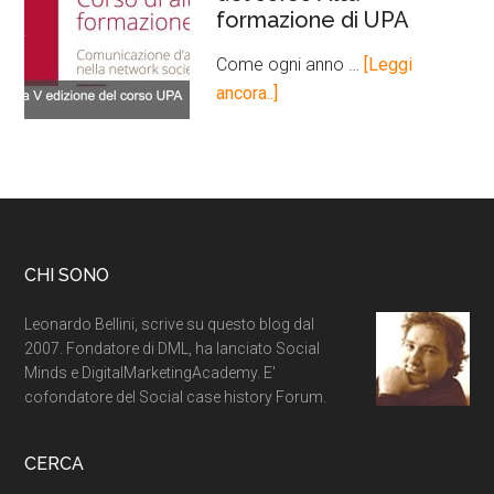
formazione di UPA
Come ogni anno …
[Leggi
ancora..]
CHI SONO
Leonardo Bellini, scrive su questo blog dal
2007. Fondatore di DML, ha lanciato Social
Minds e DigitalMarketingAcademy. E'
cofondatore del Social case history Forum.
CERCA