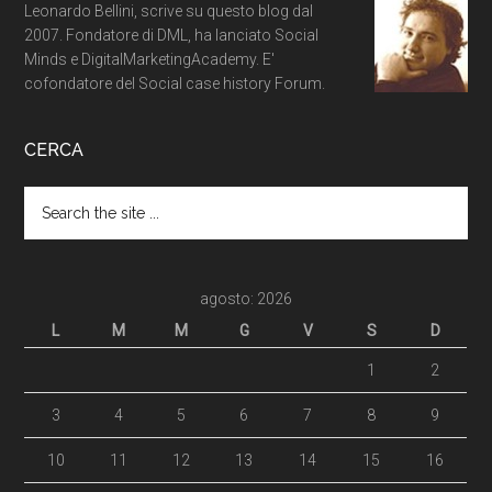
Leonardo Bellini, scrive su questo blog dal
2007. Fondatore di DML, ha lanciato Social
Minds e DigitalMarketingAcademy. E'
cofondatore del Social case history Forum.
CERCA
agosto: 2026
L
M
M
G
V
S
D
1
2
3
4
5
6
7
8
9
10
11
12
13
14
15
16