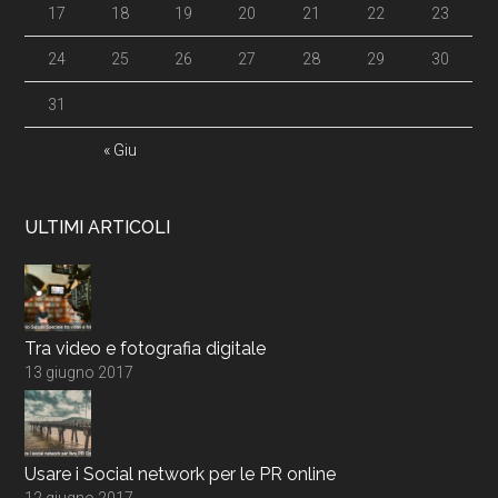
17
18
19
20
21
22
23
24
25
26
27
28
29
30
31
« Giu
ULTIMI ARTICOLI
Tra video e fotografia digitale
13 giugno 2017
Usare i Social network per le PR online