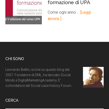
formazione di UPA
Come ogni anno …
[Leggi
ancora..]
CHI SONO
Leonardo Bellini, scrive su questo blog dal
2007. Fondatore di DML, ha lanciato Social
Minds e DigitalMarketingAcademy. E'
cofondatore del Social case history Forum.
CERCA