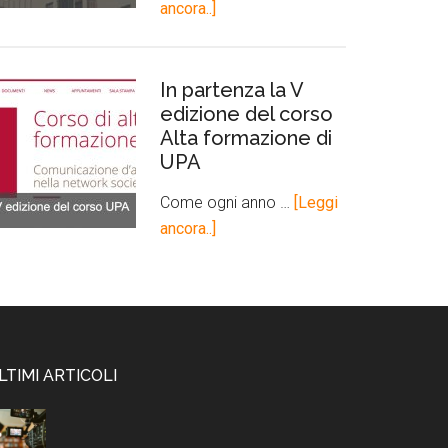
ancora..]
In partenza la V
edizione del corso
Alta formazione di
UPA
Come ogni anno …
[Leggi
ancora..]
LTIMI ARTICOLI