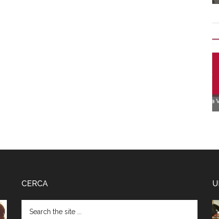
CERCA
U