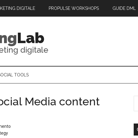
RKETING DIGITALE
PROPULSE WORKSHOPS
GUIDE DML
ing
Lab
eting digitale
SOCIAL TOOLS
ocial Media content
mento
ategy