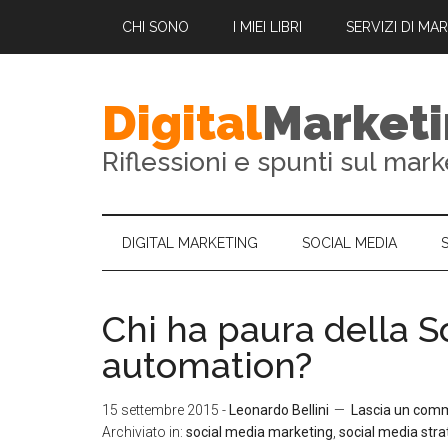
CHI SONO
I MIEI LIBRI
SERVIZI DI MA
Digital
Market
Riflessioni e spunti sul mark
DIGITAL MARKETING
SOCIAL MEDIA
Chi ha paura della S
automation?
15 settembre 2015
-
Leonardo Bellini
Lascia un com
Archiviato in:
social media marketing
,
social media str