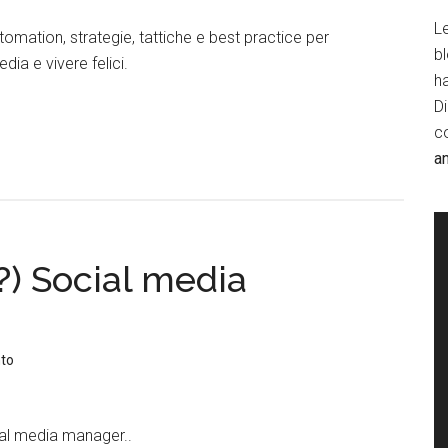
Le
omation, strategie, tattiche e best practice per
b
dia e vivere felici.
h
D
c
a
(?) Social media
to
ial media manager..