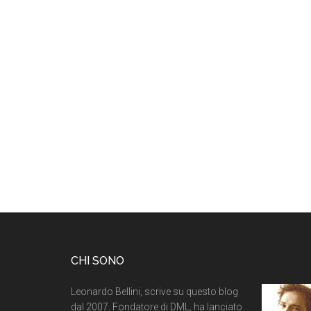
CHI SONO
Leonardo Bellini, scrive su questo blog
dal 2007. Fondatore di DML, ha lanciato