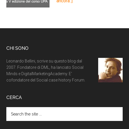
ancora..]
CHI SONO
Leonardo Bellini, scrive su questo blog dal
2007. Fondatore di DML, ha lanciato Social
Minds e DigitalMarketingAcademy. E'
cofondatore del Social case history Forum.
CERCA