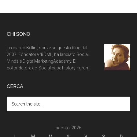
CHI SONO
Leonardo Bellini, scrive su questo blog dal
2007. Fondatore di DML, ha lanciato Social
Minds e DigitalMarketingAcademy. E'
cofondatore del Social case history Forum.
CERCA
agosto: 2026
L
M
M
G
V
S
D