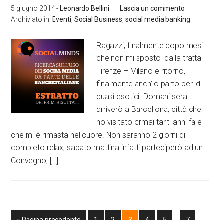
5 giugno 2014
-
Leonardo Bellini
Lascia un commento
Archiviato in:
Eventi
,
Social Business
,
social media banking
Ragazzi, finalmente dopo mesi
che non mi sposto dalla tratta
Firenze – Milano e ritorno,
finalmente anch’io parto per idi
quasi esotici. Domani sera
arriverò a Barcellona, città che
ho visitato ormai tanti anni fa e
che mi è rimasta nel cuore. Non saranno 2 giorni di
completo relax, sabato mattina infatti parteciperò ad un
Convegno, […]
« Pagina precedente
1
2
3
4
5
…
7