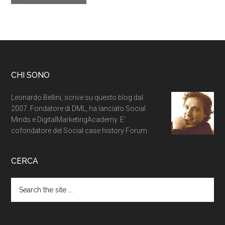
CHI SONO
Leonardo Bellini, scrive su questo blog dal
2007. Fondatore di DML, ha lanciato Social
Minds e DigitalMarketingAcademy. E'
cofondatore del Social case history Forum.
CERCA