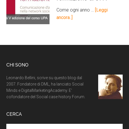
Come ogni anno …
[Leggi
ancora..]
CHI SONO
Leonardo Bellini, scrive su questo blog dal
2007. Fondatore di DML, ha lanciato Social
Minds e DigitalMarketingAcademy. E'
cofondatore del Social case history Forum.
CERCA