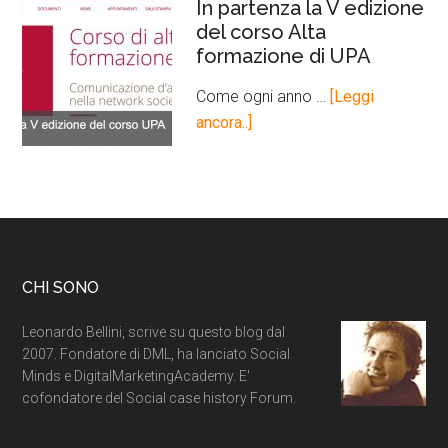
In partenza la V edizione
del corso Alta
formazione di UPA
Come ogni anno …
[Leggi
ancora..]
CHI SONO
Leonardo Bellini, scrive su questo blog dal
2007. Fondatore di DML, ha lanciato Social
Minds e DigitalMarketingAcademy. E'
cofondatore del Social case history Forum.