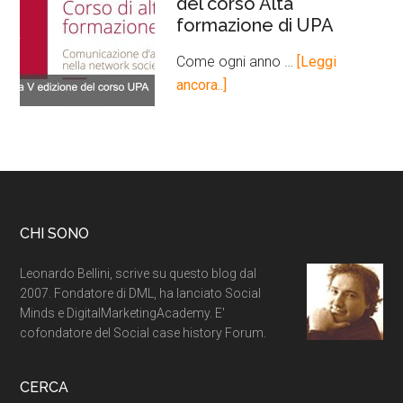
del corso Alta
formazione di UPA
Come ogni anno …
[Leggi
ancora..]
CHI SONO
Leonardo Bellini, scrive su questo blog dal
2007. Fondatore di DML, ha lanciato Social
Minds e DigitalMarketingAcademy. E'
cofondatore del Social case history Forum.
CERCA