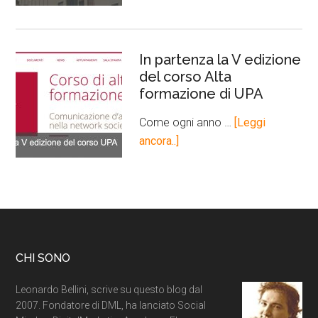
In partenza la V edizione
del corso Alta
formazione di UPA
Come ogni anno …
[Leggi
ancora..]
CHI SONO
Leonardo Bellini, scrive su questo blog dal
2007. Fondatore di DML, ha lanciato Social