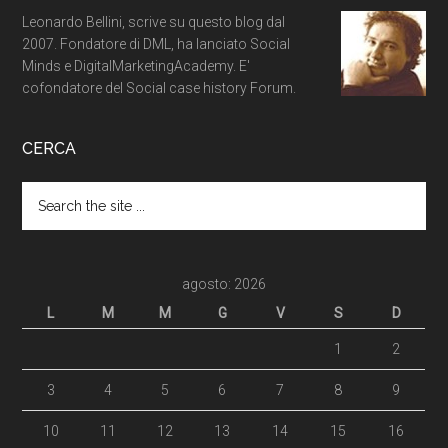
Leonardo Bellini, scrive su questo blog dal
2007. Fondatore di DML, ha lanciato Social
Minds e DigitalMarketingAcademy. E'
cofondatore del Social case history Forum.
CERCA
agosto: 2026
L
M
M
G
V
S
D
1
2
3
4
5
6
7
8
9
10
11
12
13
14
15
16