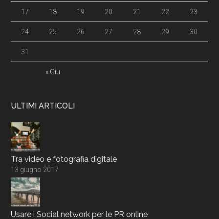
17
18
19
20
21
22
23
24
25
26
27
28
29
30
31
« Giu
ULTIMI ARTICOLI
Tra video e fotografia digitale
13 giugno 2017
Usare i Social network per le PR online