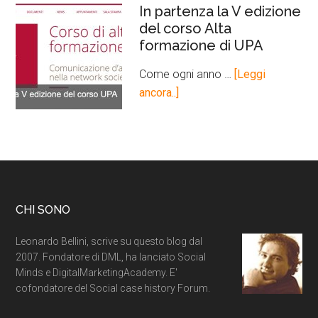
In partenza la V edizione
del corso Alta
formazione di UPA
Come ogni anno …
[Leggi
ancora..]
CHI SONO
Leonardo Bellini, scrive su questo blog dal
2007. Fondatore di DML, ha lanciato Social
Minds e DigitalMarketingAcademy. E'
cofondatore del Social case history Forum.