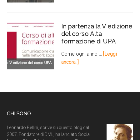
In partenza la V edizione
del corso Alta
formazione di UPA
Come ogni anno …
[Leggi
ancora..]
CHI SONO
Leonardo Bellini, scrive su questo blog dal
2007. Fondatore di DML, ha lanciato Social