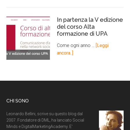
In partenza la V edizione
del corso Alta
formazione di UPA
Come ogni anno …
[Leggi
ancora..]
CHI SONO
Leonardo Bellini, scrive su questo blog dal
2007. Fondatore di DML, ha lanciato Social
Minds e DigitalMarketingAcademy. E'