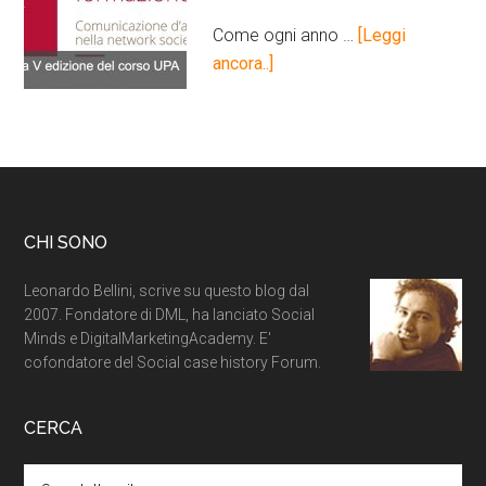
Come ogni anno …
[Leggi
ancora..]
CHI SONO
Leonardo Bellini, scrive su questo blog dal
2007. Fondatore di DML, ha lanciato Social
Minds e DigitalMarketingAcademy. E'
cofondatore del Social case history Forum.
CERCA