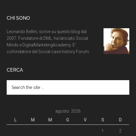
CHI SONO
Leonardo Bellini, scrive su questo blog dal
2007. Fondatore di DML, ha lanciato Social
Minds e DigitalMarketingAcademy. E'
cofondatore del Social case history Forum.
CERCA
agosto: 2026
L
M
M
G
V
S
D
1
2