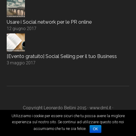
Usare i Social network per le PR online
12 giugno 2017
[Evento gratuito] Social Selling per il tuo Business
3 maggio 2017
Copyright Leonardo Bellini 2015 ·
www.dml.it
·
www.digitalmarketingacademy.it
·
Login
Utilizziamo i cookie per essere sicuri che tu possa avere la migliore
esperienza sul nostro sito. Se continui ad utilizzare questo sito noi
assumiamo che tu ne sia felice.
OK