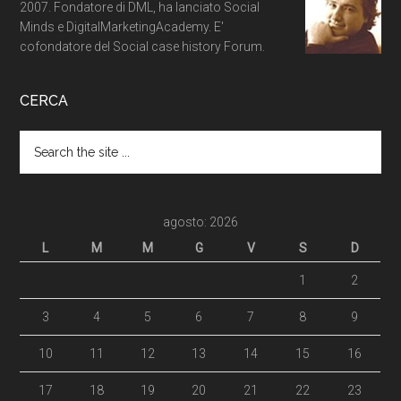
2007. Fondatore di DML, ha lanciato Social
Minds e DigitalMarketingAcademy. E'
cofondatore del Social case history Forum.
CERCA
agosto: 2026
L
M
M
G
V
S
D
1
2
3
4
5
6
7
8
9
10
11
12
13
14
15
16
17
18
19
20
21
22
23