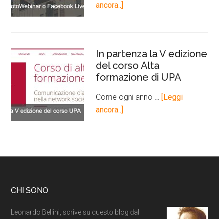
ancora..]
In partenza la V edizione
del corso Alta
formazione di UPA
Come ogni anno …
[Leggi
ancora..]
CHI SONO
Leonardo Bellini, scrive su questo blog dal