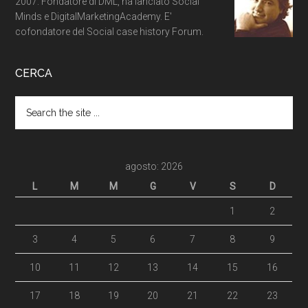
2007. Fondatore di DML, ha lanciato Social
Minds e DigitalMarketingAcademy. E'
cofondatore del Social case history Forum.
CERCA
agosto: 2026
L
M
M
G
V
S
D
1
2
3
4
5
6
7
8
9
10
11
12
13
14
15
16
17
18
19
20
21
22
23