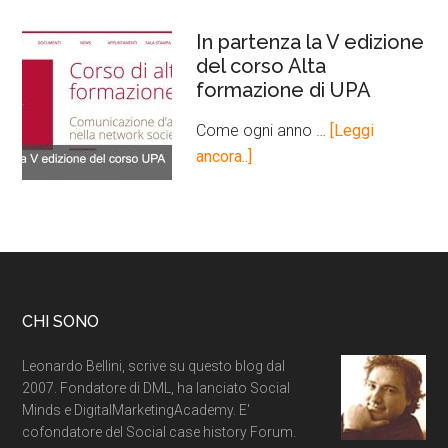
In partenza la V edizione
del corso Alta
formazione di UPA
Come ogni anno …
[Leggi
ancora..]
CHI SONO
Leonardo Bellini, scrive su questo blog dal
2007. Fondatore di DML, ha lanciato Social
Minds e DigitalMarketingAcademy. E'
cofondatore del Social case history Forum.