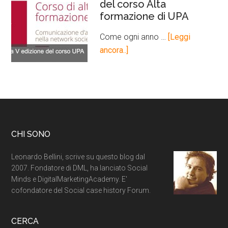
del corso Alta
formazione di UPA
Come ogni anno …
[Leggi
ancora..]
CHI SONO
Leonardo Bellini, scrive su questo blog dal
2007. Fondatore di DML, ha lanciato Social
Minds e DigitalMarketingAcademy. E'
cofondatore del Social case history Forum.
CERCA