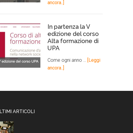
ancora..]
In partenza la V
edizione del corso
Alta formazione di
UPA
Come ogni anno …
[Leggi
ancora..]
LTIMI ARTICOLI