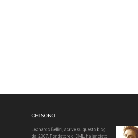
CHI SONO
Leonardo Bellini, scrive su questo blog
dal 2007. Fondatore di DML, ha lanciato