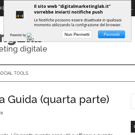
Il sito wwb “digitalmarketinglab.it”
RKETING DIGITALE
PROPULSE WORKSHOPS
GUIDE DML
vorrebbe inviarti notifiche push
Le Notifiche possono essere disattivate in qualsiasi
momento utilizzando la configrazione del browser.
ing
Lab
Non Permetti
Permetti
Powered by
eting digitale
SOCIAL TOOLS
a Guida (quarta parte)
to