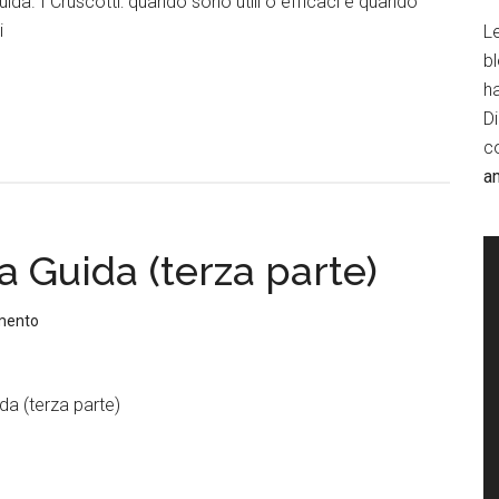
ida. I Cruscotti: quando sono utili o efficaci e quando
i
Le
b
h
D
c
a
a Guida (terza parte)
mento
da (terza parte)