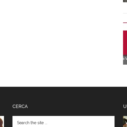
CERCA
U