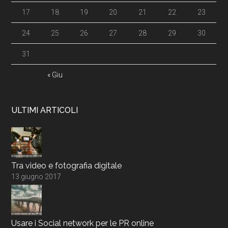
17
18
19
20
21
22
23
24
25
26
27
28
29
30
31
« Giu
ULTIMI ARTICOLI
Tra video e fotografia digitale
13 giugno 2017
Usare i Social network per le PR online