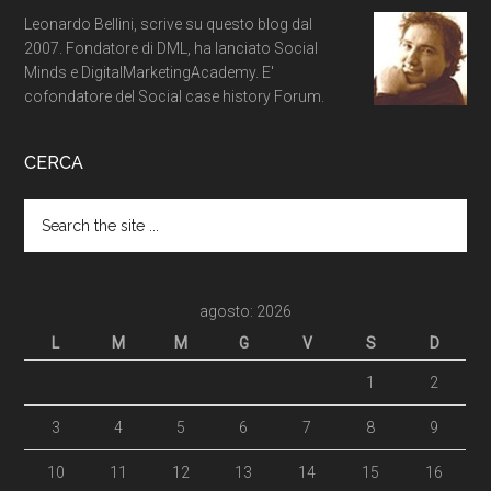
Leonardo Bellini, scrive su questo blog dal
2007. Fondatore di DML, ha lanciato Social
Minds e DigitalMarketingAcademy. E'
cofondatore del Social case history Forum.
CERCA
agosto: 2026
L
M
M
G
V
S
D
1
2
3
4
5
6
7
8
9
10
11
12
13
14
15
16