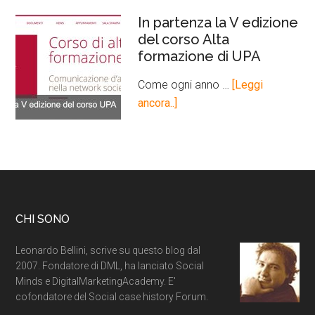
In partenza la V edizione
del corso Alta
formazione di UPA
Come ogni anno …
[Leggi
ancora..]
CHI SONO
Leonardo Bellini, scrive su questo blog dal
2007. Fondatore di DML, ha lanciato Social
Minds e DigitalMarketingAcademy. E'
cofondatore del Social case history Forum.