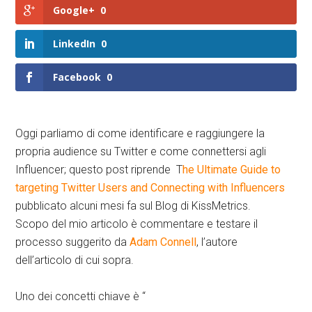
Google+
0
LinkedIn
0
Facebook
0
Oggi parliamo di come identificare e raggiungere la
propria audience su Twitter e come connettersi agli
Influencer; questo post riprende T
he Ultimate Guide to
targeting Twitter Users and Connecting with Influencers
pubblicato alcuni mesi fa sul Blog di KissMetrics.
Scopo del mio articolo è commentare e testare il
processo suggerito da
Adam Connell
, l’autore
dell’articolo di cui sopra.
Uno dei concetti chiave è “