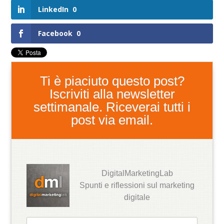
LinkedIn
0
Facebook
0
Ti è piaciuto questo post?
Iscriviti alla newsletter
settimanale. Riceverai tutti i
post via email.
DigitalMarketingLab
Spunti e riflessioni sul marketing
digitale