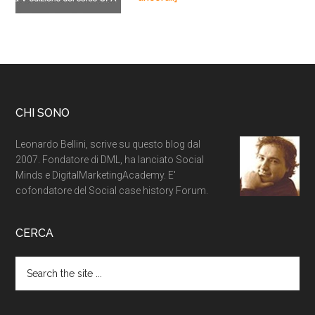
CHI SONO
Leonardo Bellini, scrive su questo blog dal
2007. Fondatore di DML, ha lanciato Social
Minds e DigitalMarketingAcademy. E'
cofondatore del Social case history Forum.
CERCA