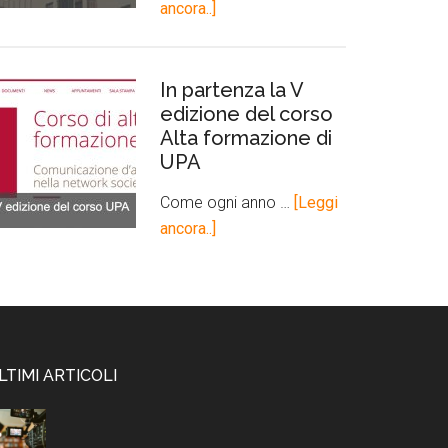
ancora..]
In partenza la V
edizione del corso
Alta formazione di
UPA
Come ogni anno …
[Leggi
ancora..]
LTIMI ARTICOLI