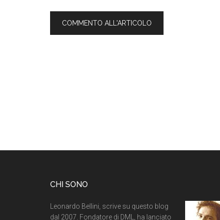
CHI SONO
Leonardo Bellini, scrive su questo blog
dal 2007. Fondatore di DML, ha lanciato