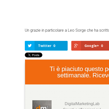
Un grazie in particolare a Leo Sorge che ha scrit
Twitter
0
Google+
0
Ti è piaciuto questo po
settimanale. Ricever
DigitalMarketingLab