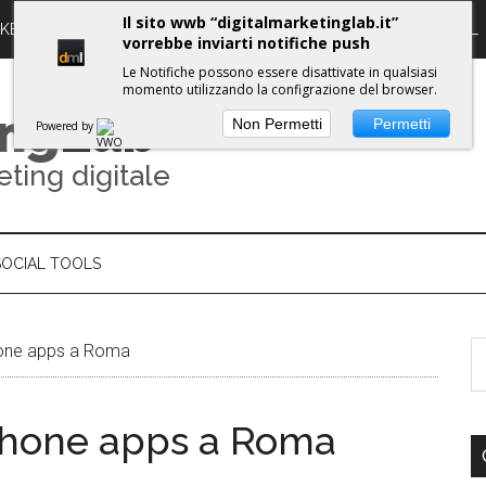
Il sito wwb “digitalmarketinglab.it”
RKETING DIGITALE
PROPULSE WORKSHOPS
GUIDE DML
vorrebbe inviarti notifiche push
Le Notifiche possono essere disattivate in qualsiasi
momento utilizzando la configrazione del browser.
ing
Lab
Non Permetti
Permetti
Powered by
eting digitale
SOCIAL TOOLS
hone apps a Roma
iPhone apps a Roma