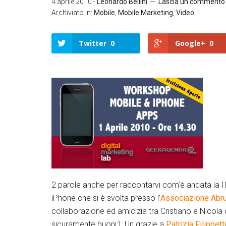
4 aprile 2010
-
Leonardo Bellini
Lascia un commento
Archiviato in:
Mobile
,
Mobile Marketing
,
Video
Twitter
0
Google+
0
Twitter
Google+
LinkedIn
Facebook
2 parole anche per raccontarvi com’è andata la I
iPhone che si è svolta presso l’
Associazione Abr
collaborazione ed amicizia tra Cristiano e Nicola
sicuramente buoni:). Un grazie a
Patrizia Filippett