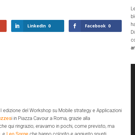
Le
b
h
LinkedIn
0
Facebook
0
D
c
a
II edizione del Workshop su Mobile strategy e Applicazioni
uzzes
i in Piazza Cavour a Roma, grazie alla
 che qui ringrazio; eravamo in pochi, come previsto, ma
i
, e
Leo Sorge
che hanno colorito e aggiunto spunti