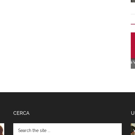
CERCA
U