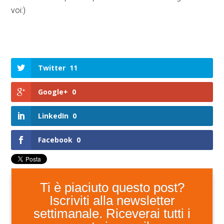
voi:)
Twitter
11
Google+
0
LinkedIn
0
Facebook
0
Ti è piaciuto questo post?
Iscriviti alla newsletter
settimanale. Riceverai tutti i