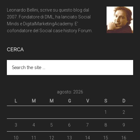
Leonardo Bellini, scrive su questo blog dal
2007. Fondatore di DML, ha lanciato Social
Minds e DigitalMarketingAcademy. E'
cofondatore del Social case history Forum.
CERCA
agosto: 2026
L
M
M
G
V
S
D
1
2
3
4
5
6
7
8
9
10
11
12
13
14
15
16