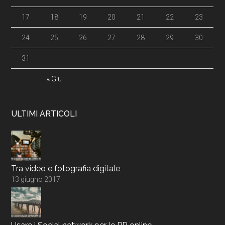
17
18
19
20
21
22
23
24
25
26
27
28
29
30
31
« Giu
ULTIMI ARTICOLI
Tra video e fotografia digitale
13 giugno 2017