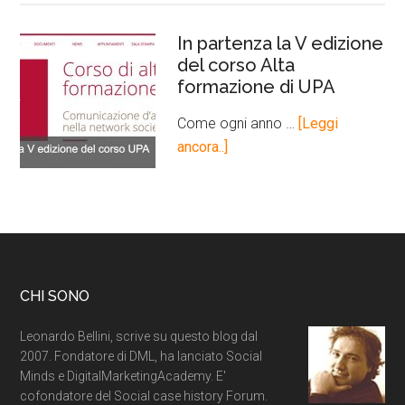
In partenza la V edizione
del corso Alta
formazione di UPA
Come ogni anno …
[Leggi
ancora..]
CHI SONO
Leonardo Bellini, scrive su questo blog dal
2007. Fondatore di DML, ha lanciato Social
Minds e DigitalMarketingAcademy. E'
cofondatore del Social case history Forum.